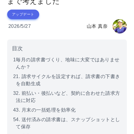
まで考えました
アップデート
2026/5/27
山本 真奈
目次
1
毎月の請求書づくり、地味に大変ではありませ
んか？
2
1. 請求サイクルを設定すれば、請求書の下書き
を自動生成
3
2. 前払い・後払いなど、契約に合わせた請求方
法に対応
4
3. 月末の一括処理を効率化
5
4. 送付済みの請求書は、スナップショットとし
て保存