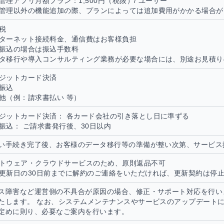
管理アプリ月額プラン：1,500円（税抜）/ ユーザー
管理以外の機能追加の際、プランによっては追加費用がかかる場合が
税
ターネット接続料金、通信費はお客様負担
振込の場合は振込手数料
タ移行や導入コンサルティング業務が必要な場合には、別途お見積り
ジットカード決済
振込
他（例：請求書払い 等）
ジットカード決済： 各カード会社の引き落とし日に準ずる
振込： ご請求書発行後、30日以内
い手続き完了後、お客様のデータ移行等の準備が整い次第、サービス
トウェア・クラウドサービスのため、原則返品不可
更新日の30日前までに解約のご連絡をいただければ、更新契約は停
ス障害など運営側の不具合が原因の場合、修正・サポート対応を行い
たします。 なお、システムメンテナンスやサービスのアップデート
定めに則り、必要なご案内を行います。