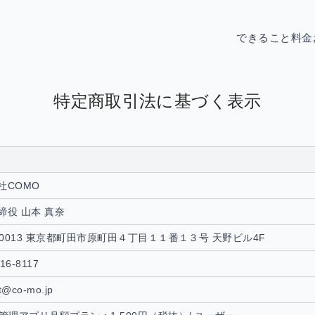
できること
料金
特定商取引法に基づく表示
社COMO
締役 山本 真奈
4-0013 東京都町田市原町田４丁目１１番１３号 天野ビル4F
116-8117
t@co-mo.jp