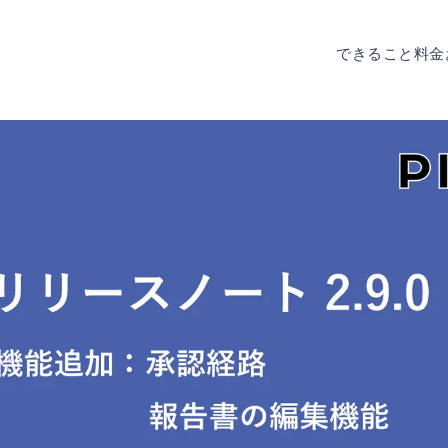
できること
料金