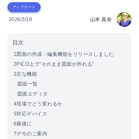
アップデート
2026/3/18
山本 真奈
目次
1
図面の作成・編集機能をリリースしました
2
PICO上で“そのまま図面が作れる”
3
主な機能
図面一覧
図面エディタ
4
現場でどう変わるか
5
対応デバイス
6
最後に
7
デモのご案内