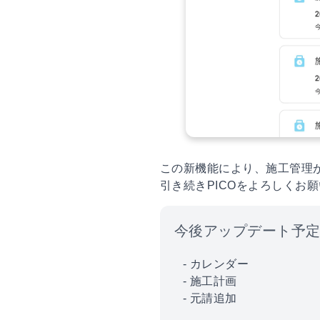
この新機能により、施工管理
引き続きPICOをよろしくお
今後アップデート予
- カレンダー

- 施工計画

- 元請追加