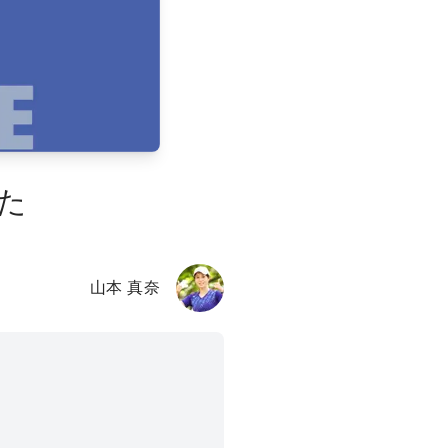
した
山本 真奈