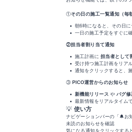
①
その日の施工一覧通知（毎
朝6時になると、その日
一日の施工予定をすぐに
②担当者割り当て通知
施工計画に
担当者として
受け持つ施工計画をリア
通知をクリックすると、
③
PICO運営からのお知らせ
新機能リリース
や
バグ修
最新情報をリアルタイムで
💡
使い方
ナビゲーションバーの「🔔お
未読のお知らせを確認
気になる通知をクリックする